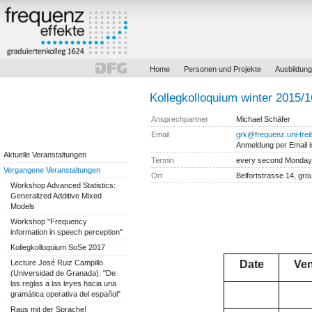
Home
Personen und Projekte
Ausbildung
Kollegkolloquium winter 2015/1
Ansprechpartner
Michael Schäfer
Email
grk@frequenz.uni-frei
Anmeldung per Email is
Aktuelle Veranstaltungen
Termin
every second Monday
Vergangene Veranstaltungen
Ort
Belfortstrasse 14, gro
Workshop Advanced Statistics:
Generalized Additive Mixed
Models
Workshop "Frequency
information in speech perception"
Kollegkolloquium SoSe 2017
Lecture José Ruiz Campillo
Date
Ve
(Universidad de Granada): "De
las reglas a las leyes hacia una
gramática operativa del español"
Raus mit der Sprache!