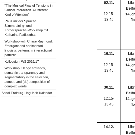
02.11.
Libr
"The Musical Flow of Tensions in
Belfo
Clinical Interaction. A Different
12:15-
14, g
Kind of Attention"
13:45
fl
Raus mit der Sprache:
Stimmtraining- und
Körpersprache-Workshop mit
Katharina Padleschat
Workshop with Chase Raymond:
Emergent and sedimented
linguistic patterns in interactional
16.11.
Libr
patterns
Belfo
Kolloquium WS 2016/17
12:15-
14, g
Workshop: Usage statistics,
13:45
fl
semantic transparency and
segmentability in the selection,
access and (de)composition of
complex words
30.11.
Libr
Basel-Freiburg-Linguistik-Kalender
Belfo
12:15-
14, g
13:45
fl
14.12.
Libr
Belfo