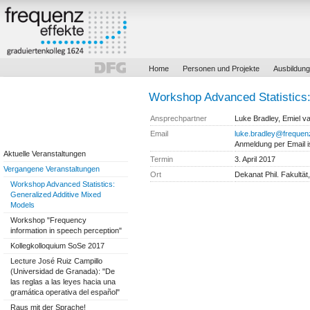
Home
Personen und Projekte
Ausbildung
Workshop Advanced Statistics:
Ansprechpartner
Luke Bradley, Emiel 
Email
luke.bradley@frequenz
Anmeldung per Email is
Aktuelle Veranstaltungen
Termin
3. April 2017
Vergangene Veranstaltungen
Ort
Dekanat Phil. Fakultä
Workshop Advanced Statistics:
Generalized Additive Mixed
Models
Workshop "Frequency
information in speech perception"
Kollegkolloquium SoSe 2017
Lecture José Ruiz Campillo
(Universidad de Granada): "De
las reglas a las leyes hacia una
gramática operativa del español"
Raus mit der Sprache!