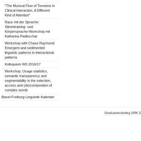
"The Musical Flow of Tensions in
Clinical Interaction. A Different
Kind of Attention"
Raus mit der Sprache:
Stimmtraining- und
Körpersprache-Workshop mit
Katharina Padleschat
Workshop with Chase Raymond:
Emergent and sedimented
linguistic patterns in interactional
patterns
Kolloquium WS 2016/17
Workshop: Usage statistics,
semantic transparency and
segmentability in the selection,
access and (de)composition of
complex words
Basel-Freiburg-Linguistik-Kalender
Graduiertenkolleg GRK D