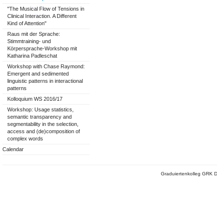
"The Musical Flow of Tensions in
Clinical Interaction. A Different
Kind of Attention"
Raus mit der Sprache:
Stimmtraining- und
Körpersprache-Workshop mit
Katharina Padleschat
Workshop with Chase Raymond:
Emergent and sedimented
linguistic patterns in interactional
patterns
Kolloquium WS 2016/17
Workshop: Usage statistics,
semantic transparency and
segmentability in the selection,
access and (de)composition of
complex words
Calendar
Graduiertenkolleg GRK D