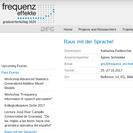
Home
Projects and Researchers
Trainin
Raus mit der Sprache!
Dozent(en)
Katharina Padleschat
Ansprechpartner
Agnes Schneider
Email
grk@frequenz.uni-frei
Upcoming Events
Termin
25.-27.10.2017
Past Events
Ort
Belfortstr. 14, EG, Bib
Workshop Advanced Statistics:
Generalized Additive Mixed
Models
Workshop "Frequency
information in speech perception"
Kollegkolloquium SoSe 2017
Lecture José Ruiz Campillo
(Universidad de Granada): "De
las reglas a las leyes hacia una
gramática operativa del español"
Raus mit der Sprache!