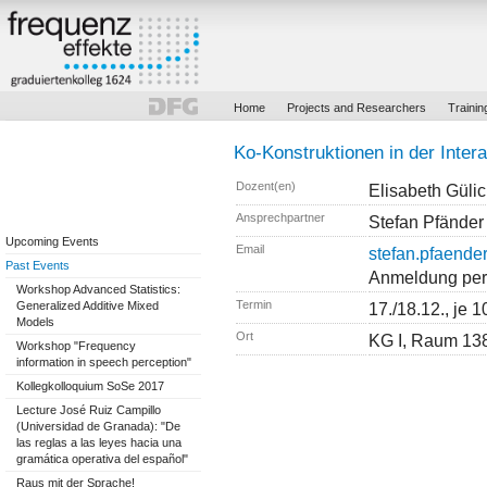
Home
Projects and Researchers
Trainin
Ko-Konstruktionen in der Intera
Dozent(en)
Elisabeth Güli
Ansprechpartner
Stefan Pfänder
Upcoming Events
Email
stefan.pfaende
Past Events
Anmeldung per E
Workshop Advanced Statistics:
Termin
Generalized Additive Mixed
17./18.12., je 
Models
Ort
KG I, Raum 13
Workshop "Frequency
information in speech perception"
Kollegkolloquium SoSe 2017
Lecture José Ruiz Campillo
(Universidad de Granada): "De
las reglas a las leyes hacia una
gramática operativa del español"
Raus mit der Sprache!