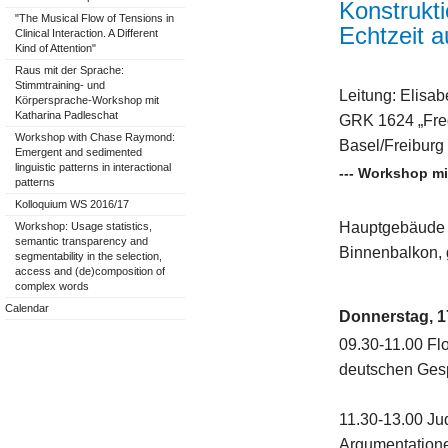
Konstrukti
"The Musical Flow of Tensions in
Echtzeit a
Clinical Interaction. A Different
Kind of Attention"
Raus mit der Sprache:
Stimmtraining- und
Leitung: Elisab
Körpersprache-Workshop mit
Katharina Padleschat
GRK 1624 „Fre
Workshop with Chase Raymond:
Basel/Freiburg
Emergent and sedimented
linguistic patterns in interactional
--- Workshop mi
patterns
Kolloquium WS 2016/17
Hauptgebäude K
Workshop: Usage statistics,
semantic transparency and
Binnenbalkon, 
segmentability in the selection,
access and (de)composition of
complex words
Calendar
Donnerstag, 1
09.30-11.00 Flo
deutschen Gesp
11.30-13.00 Ju
Argumentatione