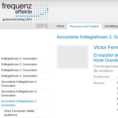
Home
Ausbildun
Personen und Projekte
Assoziierte KollegiatInnen 2. G
Victor Fer
El español de
KollegiatInnen 4. Generation
Norte Grande
KollegiatInnen 3. Generation
Convergencias 
KollegiatInnen 2. Generation
de contacto
KollegiatInnen 1. Generation
Erstbetreuer
Assoziierte KollegiatInnen 4.
Abstract
Generation
Assoziierte KollegiatInnen 3.
Generation
Assoziierte KollegiatInnen 2.
Generation
Victor Fernandez Mallat
(publiziert)