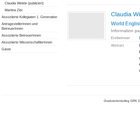
Claudia Winkle (publiziert)
Martina Zier
Claudia Wi
Assoziierte Kollegiaten 1. Generation
World English
AntragsstellerInnen und
BetreuerInnen
Information pa
Assoziierte BetreuerInnen
Erstbetreuer
Assoziierte WissenschaftlerInnen
Abstract
Gäste
Graduiertenkolleg GRK D