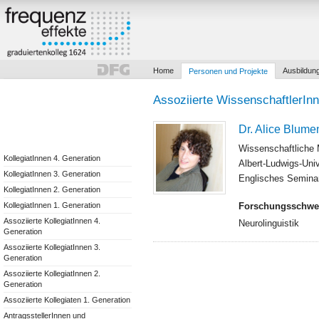
Home
Ausbildun
Personen und Projekte
Assoziierte WissenschaftlerIn
Dr. Alice Blum
Wissenschaftliche M
KollegiatInnen 4. Generation
Albert-Ludwigs-Univ
KollegiatInnen 3. Generation
Englisches Seminar
KollegiatInnen 2. Generation
KollegiatInnen 1. Generation
Forschungsschwe
Assoziierte KollegiatInnen 4.
Neurolinguistik
Generation
Assoziierte KollegiatInnen 3.
Generation
Assoziierte KollegiatInnen 2.
Generation
Assoziierte Kollegiaten 1. Generation
AntragsstellerInnen und