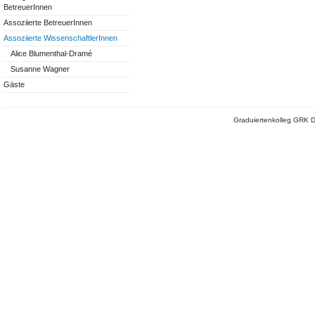
BetreuerInnen
Assoziierte BetreuerInnen
Assoziierte WissenschaftlerInnen
Alice Blumenthal-Dramé
Susanne Wagner
Gäste
Graduiertenkolleg GRK D