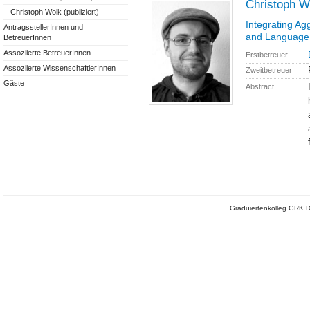
Christoph W
Christoph Wolk (publiziert)
Integrating Ag
AntragsstellerInnen und
and Language 
BetreuerInnen
Assoziierte BetreuerInnen
Erstbetreuer
Assoziierte WissenschaftlerInnen
Zweitbetreuer
Gäste
Abstract
Graduiertenkolleg GRK D