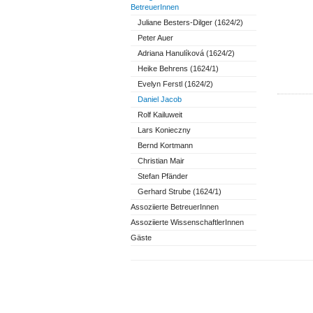
BetreuerInnen
Juliane Besters-Dilger (1624/2)
Peter Auer
Adriana Hanulíková (1624/2)
Heike Behrens (1624/1)
Evelyn Ferstl (1624/2)
Daniel Jacob
Rolf Kailuweit
Lars Konieczny
Bernd Kortmann
Christian Mair
Stefan Pfänder
Gerhard Strube (1624/1)
Assoziierte BetreuerInnen
Assoziierte WissenschaftlerInnen
Gäste