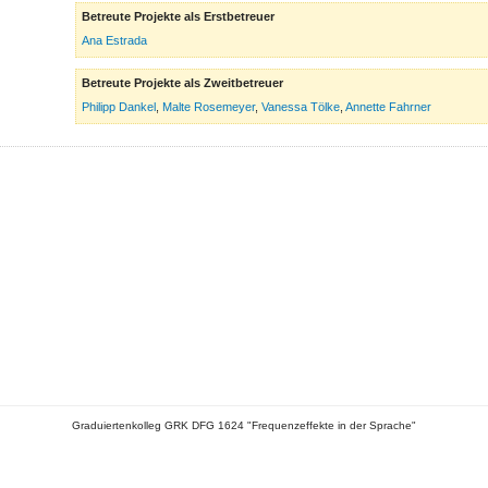
Betreute Projekte als Erstbetreuer
Ana Estrada
Betreute Projekte als Zweitbetreuer
Philipp Dankel
,
Malte Rosemeyer
,
Vanessa Tölke
,
Annette Fahrner
Graduiertenkolleg GRK DFG 1624 "Frequenzeffekte in der Sprache"