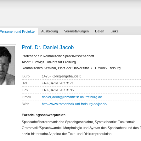
Ausbildung
Veranstaltungen
Daten
Links
Personen und Projekte
Prof. Dr. Daniel Jacob
Professor für Romanische Sprachwissenschaft
Albert-Ludwigs-Universität Freiburg
Romanisches Seminar, Platz der Universität 3, D-79085 Freiburg
Buro
1475 (Kollegiengebäude I)
Tel
+49 (0)761 203 3171
Fax
+49 (0)761 203 3195
Email
daniel.jacob@romanistik.uni-freiburg.de
Web
http://www.romanistik.uni-freiburg.de/jacob/
Forschungsschwerpunkte
Spanische/iberoromanische Sprachgeschichte, Syntaxtheorie: Funktionale
Grammatik/Sprachwandel, Morphologie und Syntax des Spanischen und des 
sozio-historische Aspekte der Text- und Diskursproduktion