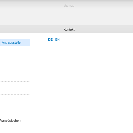
sitemap
Kontakt
DE
|
EN
Antragssteller
Französischen,